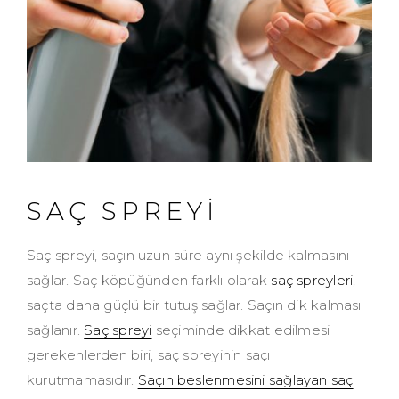
SAÇ SPREYİ
Saç spreyi, saçın uzun süre aynı şekilde kalmasını
sağlar. Saç köpüğünden farklı olarak
saç spreyleri
,
saçta daha güçlü bir tutuş sağlar. Saçın dik kalması
sağlanır.
Saç spreyi
seçiminde dikkat edilmesi
gerekenlerden biri, saç spreyinin saçı
kurutmamasıdır.
Saçın beslenmesini sağlayan saç