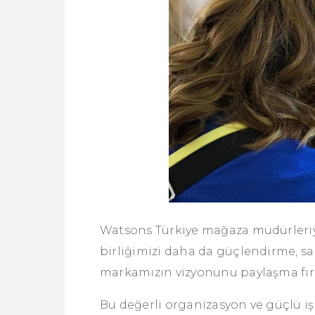
Watsons Türkiye mağaza müdürleriyl
birliğimizi daha da güçlendirme, sa
markamızın vizyonunu paylaşma fırs
Bu değerli organizasyon ve güçlü iş 