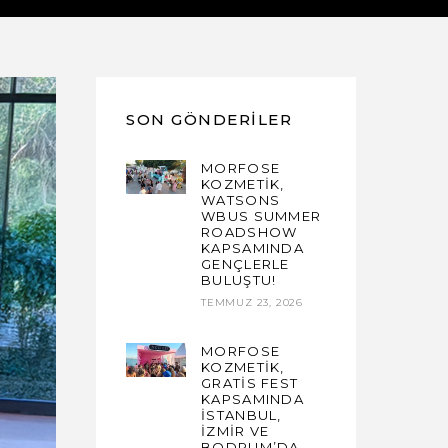
SON GÖNDERILER
MORFOSE
KOZMETİK,
WATSONS
WBUS SUMMER
ROADSHOW
KAPSAMINDA
GENÇLERLE
BULUŞTU!
TEMMUZ 23, 2026
MORFOSE
KOZMETİK,
GRATİS FEST
KAPSAMINDA
İSTANBUL,
İZMİR VE
BODRUM’DA