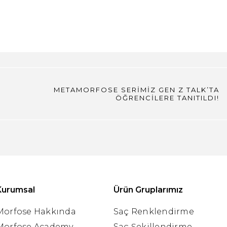
METAMORFOSE SERİMİZ GEN Z TALK’TA
ÖĞRENCİLERE TANITILDI!
Kurumsal
Ürün Gruplarımız
Morfose Hakkında
Saç Renklendirme
Morfose Academy
Saç Şekillendirme