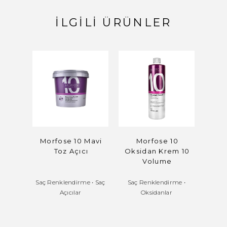
İLGILI ÜRÜNLER
Morfose 10 Mavi
Morfose 10
Oni
Toz Açıcı
Oksidan Krem 10
Volume
Saç Renklendirme
•
Saç
Saç Renklendirme
•
Saç R
Açıcılar
Oksidanlar