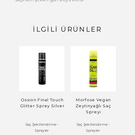
İLGILI ÜRÜNLER
Ossion Final Touch
Morfose Vegan
O
Glitter Sprey Silver
Zeytinyağlı Saç
P
Spreyi
Saç Şekillendirme
•
Saç Şekillendirme
•
Saç Şe
Spreyler
Spreyler