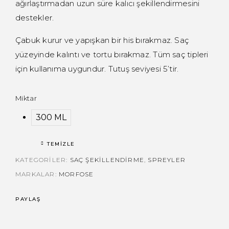
ağırlaştırmadan uzun süre kalıcı şekillendirmesini
destekler.
Çabuk kurur ve yapışkan bir his bırakmaz. Saç
yüzeyinde kalıntı ve tortu bırakmaz. Tüm saç tipleri
için kullanıma uygundur. Tutuş seviyesi 5’tir.
Miktar
300 ML
TEMIZLE
KATEGORILER:
SAÇ ŞEKILLENDIRME
,
SPREYLER
MARKALAR:
MORFOSE
PAYLAŞ