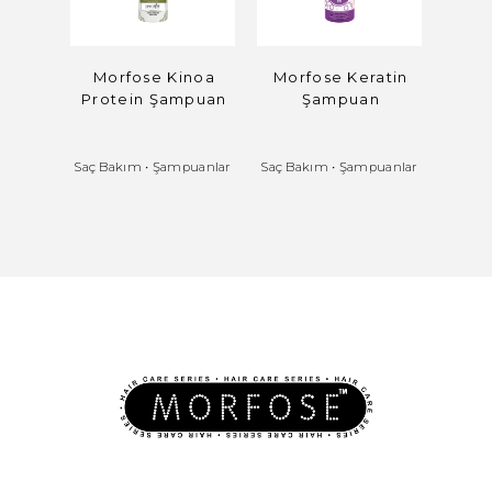
Morfose Kinoa
Morfose Keratin
Mo
Protein Şampuan
Şampuan
Scal
Hair
Saç Bakım
•
Şampuanlar
Saç Bakım
•
Şampuanlar
Saç B