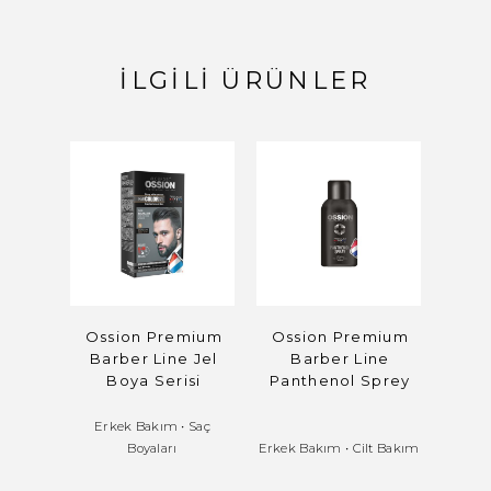
İLGILI ÜRÜNLER
Ossion Premium
Ossion Premium
Oss
Barber Line Jel
Barber Line
Barb
Boya Serisi
Panthenol Sprey
Kömü
Off
Erkek Bakım
•
Saç
Boyaları
Erkek Bakım
•
Cilt Bakım
Erkek 