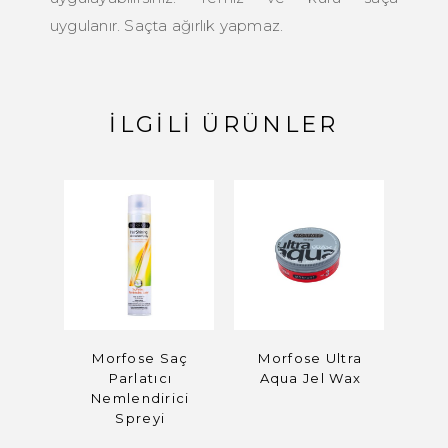
uygulanır. Saçta ağırlık yapmaz.
İLGILI ÜRÜNLER
Morfose Saç
Morfose Ultra
Os
Parlatıcı
Aqua Jel Wax
Ko
Nemlendirici
Spreyi