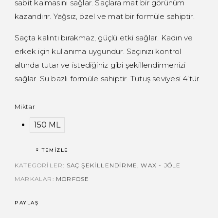
sabit kalmasını sağlar. Saçlara mat bir görünüm
kazandırır. Yağsız, özel ve mat bir formüle sahiptir.
Saçta kalıntı bırakmaz, güçlü etki sağlar. Kadın ve
erkek için kullanıma uygundur. Saçınızı kontrol
altında tutar ve istediğiniz gibi şekillendirmenizi
sağlar. Su bazlı formüle sahiptir. Tutuş seviyesi 4’tür.
Miktar
150 ML
TEMIZLE
KATEGORILER:
SAÇ ŞEKILLENDIRME
,
WAX - JÖLE
MARKALAR:
MORFOSE
PAYLAŞ