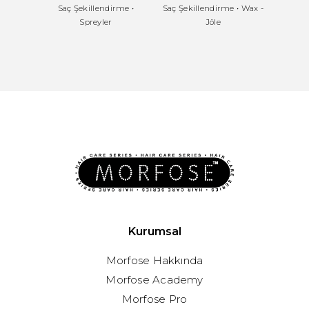
Saç Şekillendirme
•
Saç Şekillendirme
•
Wax -
Saç
Spreyler
Jöle
Kurumsal
Morfose Hakkında
Morfose Academy
Morfose Pro