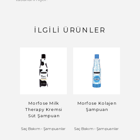
İLGILI ÜRÜNLER
Morfose Milk
Morfose Kolajen
Mo
Therapy Kremsi
Şampuan
Scal
Süt Şampuan
Hair
Saç Bakım
•
Şampuanlar
Saç Bakım
•
Şampuanlar
Saç B