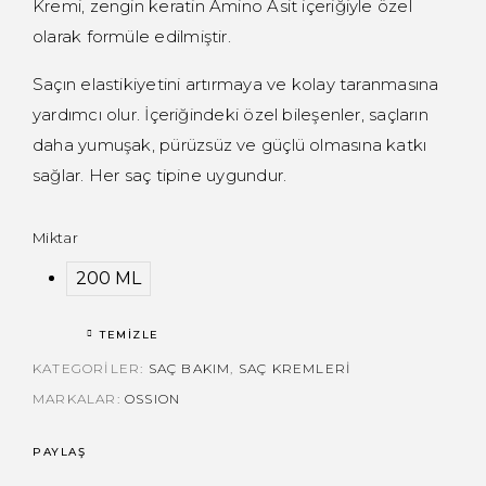
Kremi, zengin keratin Amino Asit içeriğiyle özel
olarak formüle edilmiştir.
Saçın elastikiyetini artırmaya ve kolay taranmasına
yardımcı olur. İçeriğindeki özel bileşenler, saçların
daha yumuşak, pürüzsüz ve güçlü olmasına katkı
sağlar. Her saç tipine uygundur.
Miktar
200 ML
TEMIZLE
KATEGORILER:
SAÇ BAKIM
,
SAÇ KREMLERI
MARKALAR:
OSSION
PAYLAŞ