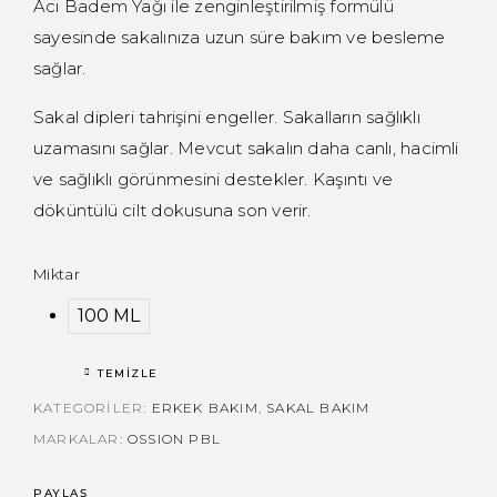
Acı Badem Yağı ile zenginleştirilmiş formülü
sayesinde sakalınıza uzun süre bakım ve besleme
sağlar.
Sakal dipleri tahrişini engeller. Sakalların sağlıklı
uzamasını sağlar. Mevcut sakalın daha canlı, hacimli
ve sağlıklı görünmesini destekler. Kaşıntı ve
döküntülü cilt dokusuna son verir.
Miktar
100 ML
TEMIZLE
KATEGORILER:
ERKEK BAKIM
,
SAKAL BAKIM
MARKALAR:
OSSION PBL
PAYLAŞ