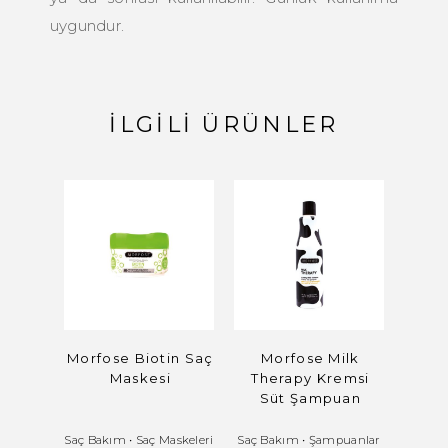
uygundur.
İLGILI ÜRÜNLER
Morfose Biotin Saç
Morfose Milk
Mor
Maskesi
Therapy Kremsi
S
Süt Şampuan
Saç Bakım
•
Saç Maskeleri
Saç Bakım
•
Şampuanlar
Saç Ba