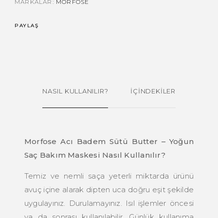
MARKALAR:
MORFOSE
PAYLAŞ
NASIL KULLANILIR?
İÇİNDEKİLER
Morfose Acı Badem Sütü Butter – Yoğun
Saç Bakım Maskesi Nasıl Kullanılır?
Temiz ve nemli saça yeterli miktarda ürünü
avuç içine alarak dipten uca doğru eşit şekilde
uygulayınız. Durulamayınız. Isıl işlemler öncesi
ya da sonrası kullanılabilir. Günlük kullanıma