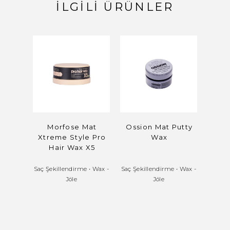
İLGILI ÜRÜNLER
Morfose Mat
Ossion Mat Putty
Mor
Xtreme Style Pro
Wax
S
Hair Wax X5
Saç Şekillendirme
•
Wax -
Saç Şekillendirme
•
Wax -
Saç
Jöle
Jöle