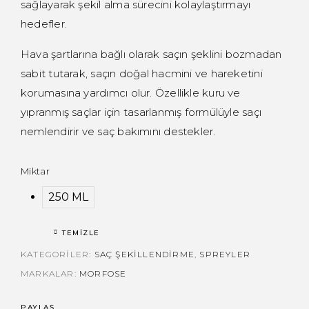
sağlayarak şekil alma sürecini kolaylaştırmayı
hedefler.
Hava şartlarına bağlı olarak saçın şeklini bozmadan
sabit tutarak, saçın doğal hacmini ve hareketini
korumasına yardımcı olur. Özellikle kuru ve
yıpranmış saçlar için tasarlanmış formülüyle saçı
nemlendirir ve saç bakımını destekler.
Miktar
250 ML
TEMIZLE
KATEGORILER:
SAÇ ŞEKILLENDIRME
,
SPREYLER
MARKALAR:
MORFOSE
PAYLAŞ