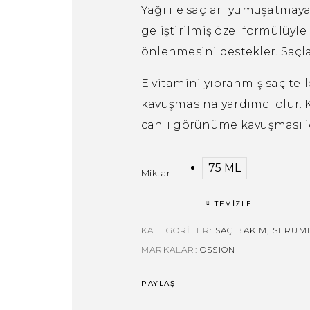
Yağı ile saçları yumuşatmaya 
geliştirilmiş özel formülüyl
önlenmesini destekler. Saçla
E vitamini yıpranmış saç tel
kavuşmasına yardımcı olur. 
canlı görünüme kavuşması iç
75 ML
Miktar
TEMIZLE
KATEGORILER:
SAÇ BAKIM
,
SERUM
MARKALAR:
OSSION
PAYLAŞ