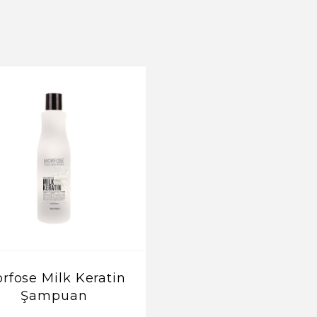
rfose Milk Keratin
Morfose Niche Hy
Şampuan
Balance Micellar 
Bakım Kremi