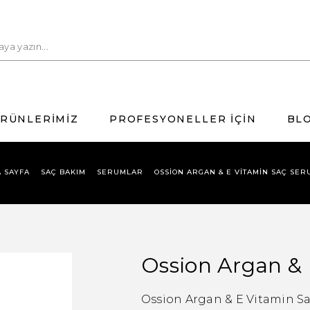
RÜNLERİMİZ
PROFESYONELLER İÇİN
BL
A SAYFA
SAÇ BAKIM
SERUMLAR
OSSION ARGAN & E VITAMIN SAÇ SE
Ossion Argan &
Ossion Argan & E Vitamin Sa