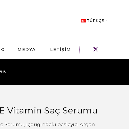
TÜRKÇE
OG
MEDYA
İLETİŞİM
RUMU
 E Vitamin Saç Serumu
ç Serumu, içeriğindeki besleyici Argan