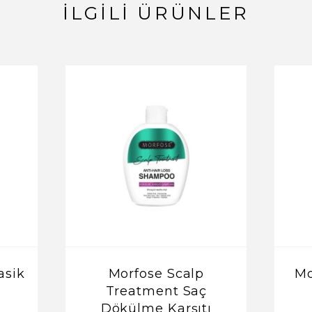
İLGILI ÜRÜNLER
asik
Morfose Scalp
Mo
Treatment Saç
Dökülme Karşıtı